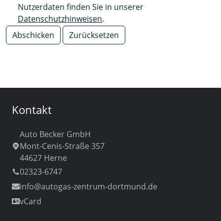
Nutzerdaten finden Sie in unserer
Datenschutzhinweisen
.
Abschicken
Zurücksetzen
Kontakt
Auto Becker GmbH
Mont-Cenis-Straße 357
44627 Herne
02323-6747
info
@autogas-zentrum-dortmund.de
vCard